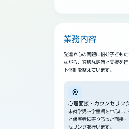
業務内容
発達や心の問題に悩む子どもた
ながら、適切な評価と支援を行
ト体制を整えています。
psychology
心理面接・カウンセリン
未就学児〜学童期を中心に、
と保護者に寄り添った面接・
セリングを行います。