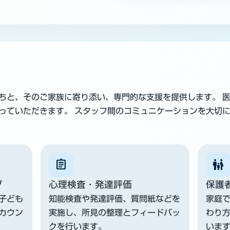
ちと、そのご家族に寄り添い、専門的な支援を提供します。 
っていただきます。 スタッフ間のコミュニケーションを大切
assignment
family_restroom
グ
心理検査・発達評価
保護
子ども
知能検査や発達評価、質問紙などを
家庭
カウン
実施し、所見の整理とフィードバッ
わり
クを行います。
いま