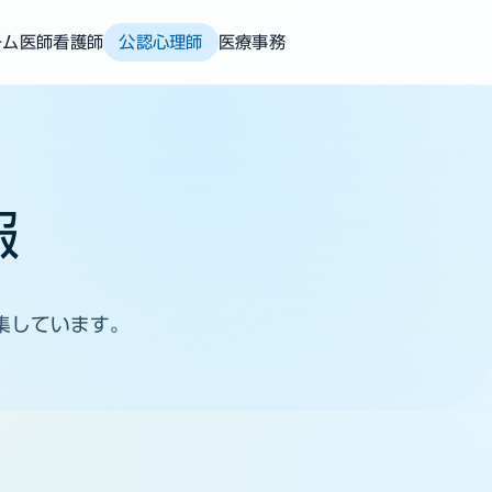
ーム
医師
看護師
公認心理師
医療事務
報
集しています。