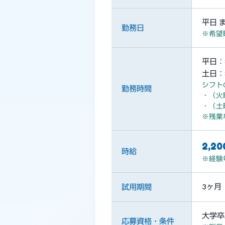
平日 
勤務日
※希望
平日：8
土日：8
シフト
勤務時間
・（火曜
・（土曜
※残業
2,2
時給
※経験
3ヶ月
試用期間
大学卒
応募資格・条件