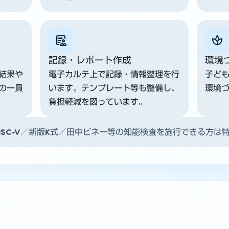
clinical_notes
spa
記録・レポート作成
環境
結果や
電子カルテ上で記録・情報整理を行
子ど
の一員
います。テンプレート等も整備し、
環境
負担軽減を図っています。
ISC-V／新版K式／田中ビネー等の知能検査を施行できる方は