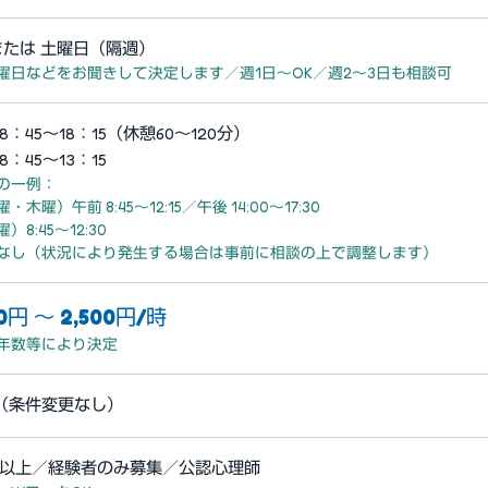
または 土曜日（隔週）
曜日などをお聞きして決定します／週1日〜OK／週2〜3日も相談可
：45～18：15（休憩60～120分）
：45～13：15
の一例：
・木曜）午前 8:45〜12:15／午後 14:00〜17:30
）8:45〜12:30
なし（状況により発生する場合は事前に相談の上で調整します）
00円 〜 2,500円/時
年数等により決定
（条件変更なし）
以上／経験者のみ募集／公認心理師