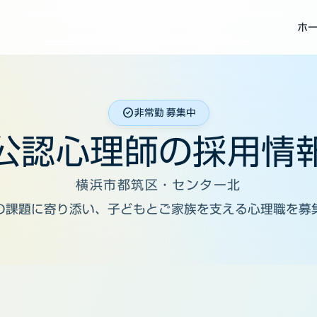
ホ
check_circle
非常勤 募集中
公認心理師の採用情
横浜市都筑区・センター北
の課題に寄り添い、子どもとご家族を支える心理職を募